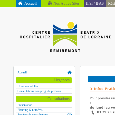
MENU PRINCIPAL
Accueil
Nos Autres Sites :
IFSI / IFAS
Rés
CH
Remiremont
Accueil
Vous êtes ici
Urgences
Urgences adultes
Infos Prat
Consultations non prog. de pédiatrie
Consultations
Pour prendre r
:
Présentation
du lundi au v
Planning & numéros
03 29 23 7
Services de consultations