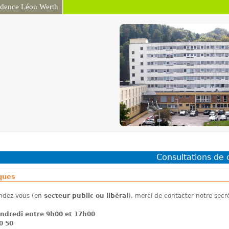
idence Léon Werth
Aller au contenu
principal
Consultations de 
iques
endez-vous (en
secteur public ou libéral
), merci de contacter notre secré
endredi entre 9h00 et 17h00
0 50