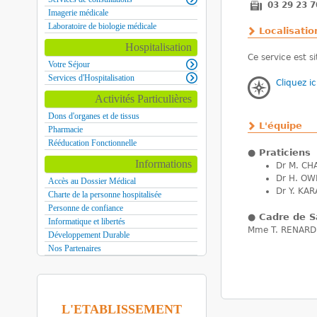
03 29 23 7
Imagerie médicale
Laboratoire de biologie médicale
Localisatio
Hospitalisation
Ce service est s
Votre Séjour
Services d'Hospitalisation
Cliquez ic
Activités Particulières
Dons d'organes et de tissus
L'équipe
Pharmacie
Rééducation Fonctionnelle
●
Praticiens
Informations
Dr M. C
Dr H. OW
Accès au Dossier Médical
Dr Y. KA
Charte de la personne hospitalisée
Personne de confiance
●
Cadre de S
Informatique et libertés
Mme T. RENAR
Développement Durable
Nos Partenaires
L'ETABLISSEMENT