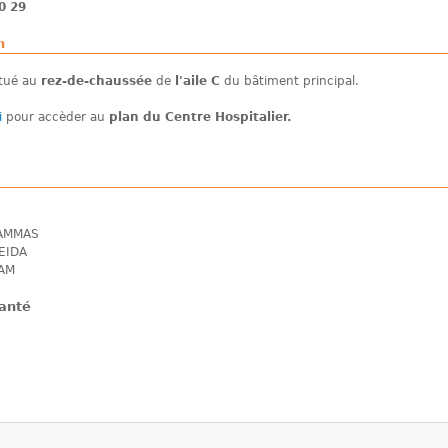
0 29
n
itué au
rez-de-chaussée
de
l'aile C
du bâtiment principal.
i
pour accèder au
plan du Centre Hospitalier.
HAMMAS
EIDA
RAM
anté
D