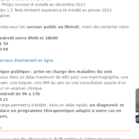
 Philips Incisive IA installé en décembre 2023
lips 1,5 Tesla Ambient expérience IA installé en janvier 2023
aphes
endez-vous (en
secteur public ou libéral
), merci de contacter notre
endredi entre 8h00 et 18h00
1 50
0 94
z-vous directement en ligne
gique publique : prise en charge des maladies du sein
z-vous dans un délai maximum de 48h pour une mammographie, une
sein, une biopsie, une IRM du sein ou une consultation auprès d'un
ur un examan clinique.
endredi de 9h à 17h
0 21
harge permettra d'établir, dans un délai rapide,
un diagnostic et
place un programme thérapeutique adapté à votre cas en
urs.
n