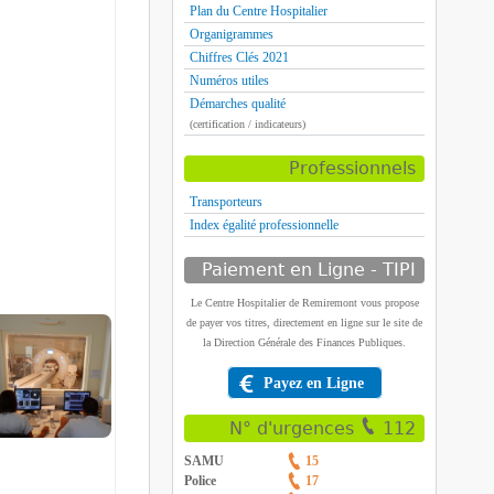
Plan du Centre Hospitalier
Organigrammes
Chiffres Clés 2021
Numéros utiles
Démarches qualité
(certification / indicateurs)
Professionnels
Transporteurs
Index égalité professionnelle
Paiement en Ligne - TIPI
Le Centre Hospitalier de Remiremont vous propose
de payer vos titres, directement en ligne sur le site de
la Direction Générale des Finances Publiques.
Payez en Ligne
N° d'urgences
112
SAMU
15
Police
17