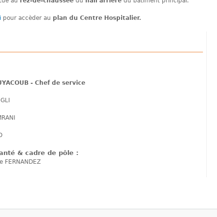
itué au
rez-de-chaussée
du
hall arrière
du bâtiment principal.
i
pour accèder au
plan du Centre Hospitalier.
UYACOUB - Chef de service
EGLI
MRANI
D
anté & cadre de pôle :
ie FERNANDEZ