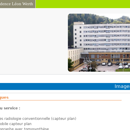
idence Léon Werth
Aller au contenu
principal
Imager
iques
u service :
des radiologie conventionnelle (capteur plan)
obile capteur plan
graphe avec tomosynthèse