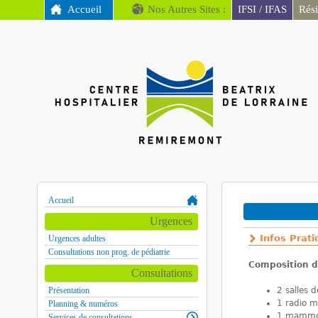
MENU PRINCIPAL
Accueil
Nos Autres Sites :
IFSI / IFAS
Rés
CH
Remiremont
Accueil
Urgences
Infos Prat
Urgences adultes
Consultations non prog. de pédiatrie
Composition d
Consultations
Présentation
2 salles 
1 radio m
Planning & numéros
1 mammo
Services de consultations