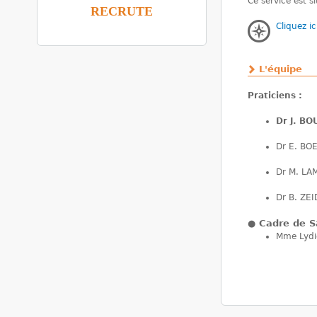
Ce service est s
RECRUTE
Cliquez ic
L'équipe
Praticiens :
Dr J. BO
Dr E. BO
Dr M. LA
Dr B. ZEI
●
Cadre de S
Mme Lyd