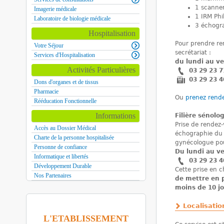
1 scanner
Imagerie médicale
1 IRM Phi
Laboratoire de biologie médicale
3 échogr
Hospitalisation
Pour prendre r
Votre Séjour
secrétariat :
Services d'Hospitalisation
du lundi au v
Activités Particulières
03 29 23 7
03 29 23 4
Dons d'organes et de tissus
Pharmacie
Ou
prenez rende
Rééducation Fonctionnelle
Informations
Filière sénolo
Prise de rende
Accès au Dossier Médical
échographie du 
Charte de la personne hospitalisée
gynécologue po
Personne de confiance
Du lundi au v
Informatique et libertés
03 29 23 4
Développement Durable
Cette prise en c
Nos Partenaires
de mettre en 
moins de 10 jo
Localisatio
L'ETABLISSEMENT