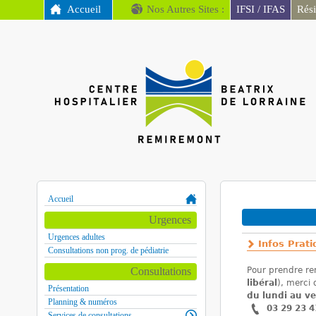
MENU PRINCIPAL
Accueil
Nos Autres Sites :
IFSI / IFAS
Rés
CH
Remiremont
Accueil
Vous êtes ici
Urgences
Urgences adultes
Infos Prat
Consultations non prog. de pédiatrie
Consultations
Pour prendre re
libéral
), merci 
Présentation
du lundi au v
Planning & numéros
03 29 23 4
Services de consultations