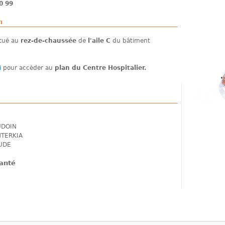
0 99
n
itué au
rez-de-chaussée
de
l'aile C
du bâtiment
i
pour accèder au
plan du Centre Hospitalier.
UDOIN
NTERKIA
AUDE
anté
D