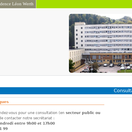
idence Léon Werth
Aller au contenu
principal
Consult
iques
ndez-vous pour une consultation (en
secteur public ou
de contacter notre secrétariat :
endredi entre 9h00 et 17h00
1 99