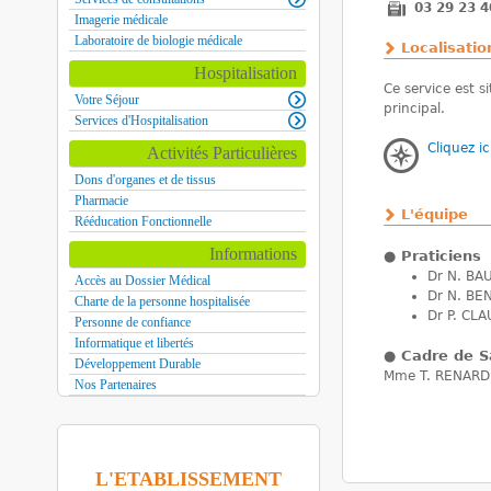
03 29 23 4
Imagerie médicale
Laboratoire de biologie médicale
Localisatio
Hospitalisation
Ce service est s
Votre Séjour
principal.
Services d'Hospitalisation
Cliquez ic
Activités Particulières
Dons d'organes et de tissus
Pharmacie
L'équipe
Rééducation Fonctionnelle
Informations
●
Praticiens
Dr N. BA
Accès au Dossier Médical
Dr N. BE
Charte de la personne hospitalisée
Dr P. CL
Personne de confiance
Informatique et libertés
●
Cadre de S
Développement Durable
Mme T. RENAR
Nos Partenaires
L'ETABLISSEMENT