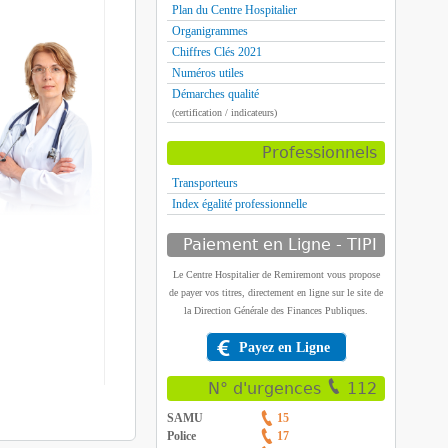
Plan du Centre Hospitalier
Organigrammes
Chiffres Clés 2021
Numéros utiles
Démarches qualité
(certification / indicateurs)
Professionnels
Transporteurs
Index égalité professionnelle
Paiement en Ligne - TIPI
Le Centre Hospitalier de Remiremont vous propose
de payer vos titres, directement en ligne sur le site de
la Direction Générale des Finances Publiques.
Payez en Ligne
N° d'urgences
112
SAMU
15
Police
17