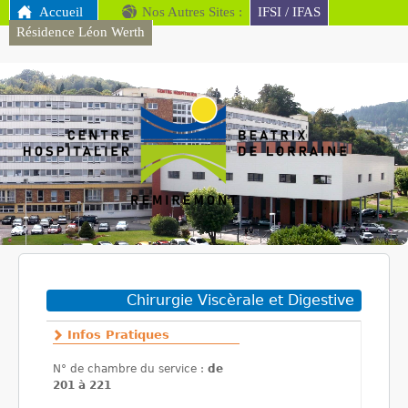
MENU PRINCIPAL
Accueil
Nos Autres Sites :
Aller au contenu
IFSI / IFAS
Résidence Léon Werth
principal
CH
Remiremont
Vous êtes ici
Chirurgie Viscèrale et Digestive
Infos Pratiques
N° de chambre du service :
de
201 à 221