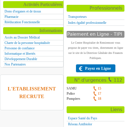
Activités Particulières
Professionnels
Dons d'organes et de tissus
Pharmacie
Transporteurs
Rééducation Fonctionnelle
Index égalité professionnelle
Informations
Paiement en Ligne - TIPI
Accès au Dossier Médical
Charte de la personne hospitalisée
Le Centre Hospitalier de Remiremont vous
Personne de confiance
propose de payer vos titres, directement en ligne
sur le site de la Direction Générale des Finances
Informatique et libertés
Publiques.
Développement Durable
Nos Partenaires
Payez en Ligne
N° d'urgences
112
L'ETABLISSEMENT
SAMU
15
Police
17
RECRUTE
Pompiers
18
Liens
Espace Santé du Pays
Réseau Antibiolor