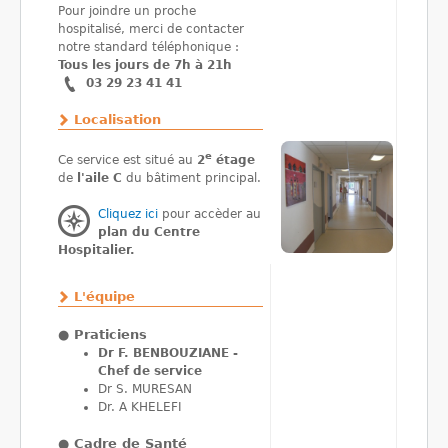
Pour joindre un proche
hospitalisé, merci de contacter
notre standard téléphonique :
Tous les jours de 7h à 21h
03 29 23 41 41
Localisation
e
Ce service est situé au
2
étage
de
l'aile C
du bâtiment principal.
Cliquez ici
pour accèder au
plan du Centre
Hospitalier.
L'équipe
●
Praticiens
Dr F. BENBOUZIANE -
Chef de service
Dr S. MURESAN
Dr. A KHELEFI
●
Cadre de Santé