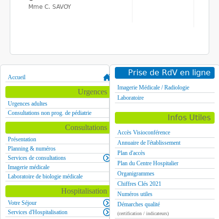
Mme C. SAVOY
Prise de RdV en ligne
Accueil
Imagerie Médicale / Radiologie
Urgences
Laboratoire
Urgences adultes
Consultations non prog. de pédiatrie
Infos Utiles
Consultations
Accès Visioconférence
Présentation
Annuaire de l'établissement
Planning & numéros
Plan d'accès
Services de consultations
Plan du Centre Hospitalier
Imagerie médicale
Organigrammes
Laboratoire de biologie médicale
Chiffres Clés 2021
Hospitalisation
Numéros utiles
Votre Séjour
Démarches qualité
Services d'Hospitalisation
(certification / indicateurs)