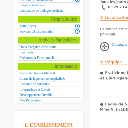
Tous les jours
Imagerie médicale
03 29 23 4
Laboratoire de biologie médicale
Localisatio
Hospitalisation
Votre Séjour
Ce service est s
Services d'Hospitalisation
principal.
Activités Particulières
Cliquez ic
Dons d'organes et de tissus
Pharmacie
Rééducation Fonctionnelle
L'équipe
Informations
●
Praticiens
Accès au Dossier Médical
et Chirurgien
Charte de la personne hospitalisée
Personne de confiance
Informatique et libertés
Développement Durable
Nos Partenaires
●
Cadre de S
Mme N. FELD
L'ETABLISSEMENT