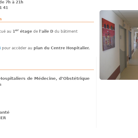
 de 7h à 21h
1 41
n
er
itué au
1
étage
de
l'aile D
du bâtiment
i
pour accèder au
plan du Centre Hospitalier.
 Hospitaliers de Médecine, d’Obstétrique
s
anté
NER