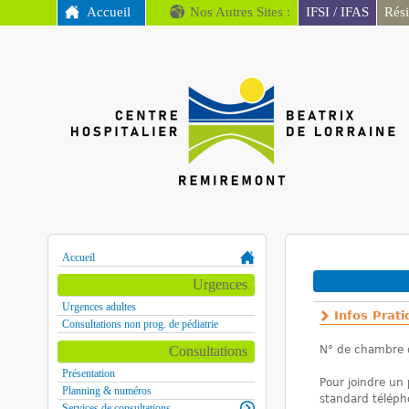
MENU PRINCIPAL
Accueil
Nos Autres Sites :
IFSI / IFAS
Rés
CH
Remiremont
Accueil
Vous êtes ici
Urgences
Urgences adultes
Infos Prat
Consultations non prog. de pédiatrie
Consultations
N° de chambre 
Présentation
Pour joindre un 
Planning & numéros
standard téléph
Services de consultations