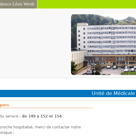
idence Léon Werth
Aller au contenu
principal
Unité de Médical
iques
du service :
de 149 à 152 et 154
proche hospitalisé, merci de contacter notre
onique :