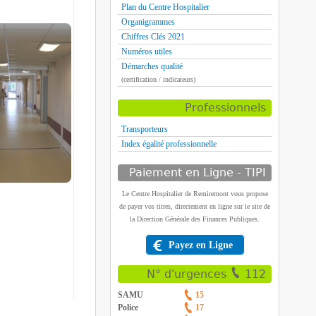
Plan du Centre Hospitalier
Organigrammes
Chiffres Clés 2021
Numéros utiles
Démarches qualité
(certification / indicateurs)
Professionnels
Transporteurs
Index égalité professionnelle
Paiement en Ligne - TIPI
Le Centre Hospitalier de Remiremont vous propose
de payer vos titres, directement en ligne sur le site de
la Direction Générale des Finances Publiques.
Payez en Ligne
N° d'urgences
112
SAMU
15
Police
17