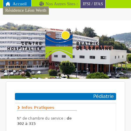
MENU PRINCIPAL
Accueil
Nos Autres Sites :
Aller au contenu
IFSI / IFAS
Résidence Léon Werth
principal
CH
Remiremont
Vous êtes ici
Pédiatrie
Infos Pratiques
N° de chambre du service :
de
302 à 315