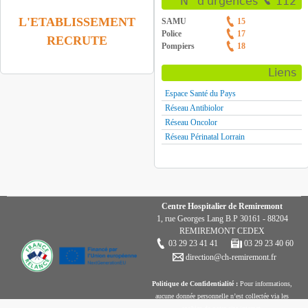
N° d'urgences
112
L'ETABLISSEMENT
SAMU
15
Police
17
RECRUTE
Pompiers
18
Liens
Espace Santé du Pays
Réseau Antibiolor
Réseau Oncolor
Réseau Périnatal Lorrain
Centre Hospitalier de Remiremont
1, rue Georges Lang B.P 30161 - 88204
REMIREMONT CEDEX
03 29 23 41 41
03 29 23 40 60
direction@ch-remiremont.fr
Politique de Confidentialité :
Pour informations,
aucune donnée personnelle n’est collectée via les