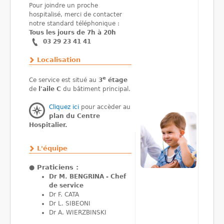
Pour joindre un proche
hospitalisé, merci de contacter
notre standard téléphonique :
Tous les jours de 7h à 20h
03 29 23 41 41
Localisation
e
Ce service est situé au
3
étage
de
l'aile C
du bâtiment principal.
Cliquez ici
pour accèder au
plan du Centre
Hospitalier.
L'équipe
●
Praticiens :
Dr M. BENGRINA - Chef
de service
Dr F. CATA
Dr L. SIBEONI
Dr A. WIERZBINSKI