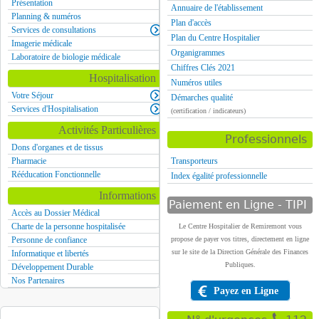
Présentation
Annuaire de l'établissement
Planning & numéros
Plan d'accès
Services de consultations
Plan du Centre Hospitalier
Imagerie médicale
Organigrammes
Laboratoire de biologie médicale
Chiffres Clés 2021
Hospitalisation
Numéros utiles
Votre Séjour
Démarches qualité
Services d'Hospitalisation
(certification / indicateurs)
Activités Particulières
Professionnels
Dons d'organes et de tissus
Pharmacie
Transporteurs
Rééducation Fonctionnelle
Index égalité professionnelle
Informations
Paiement en Ligne - TIPI
Accès au Dossier Médical
Charte de la personne hospitalisée
Le Centre Hospitalier de Remiremont vous
Personne de confiance
propose de payer vos titres, directement en ligne
sur le site de la Direction Générale des Finances
Informatique et libertés
Publiques.
Développement Durable
Nos Partenaires
Payez en Ligne