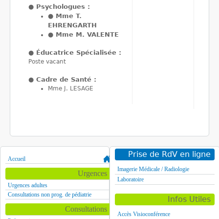
●
Psychologues :
● Mme T.
EHRENGARTH
● Mme M. VALENTE
●
Éducatrice Spécialisée :
Poste vacant
●
Cadre de Santé :
Mme J. LESAGE
Prise de RdV en ligne
Accueil
Imagerie Médicale / Radiologie
Urgences
Laboratoire
Urgences adultes
Consultations non prog. de pédiatrie
Infos Utiles
Consultations
Accès Visioconférence